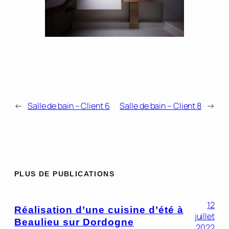
←
Salle de bain – Client 6
Salle de bain – Client 8
→
PLUS DE PUBLICATIONS
12
Réalisation d’une cuisine d’été à
juillet
Beaulieu sur Dordogne
2022